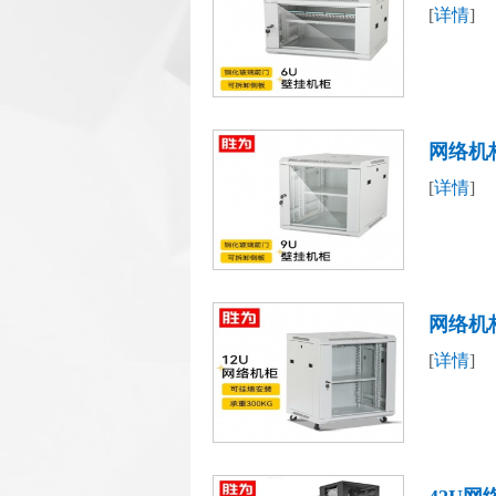
[
详情
]
19英寸
网络机
[
详情
]
19英寸
网络机
[
详情
]
换机柜钢