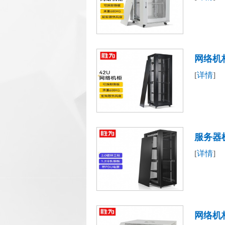
换机柜圆
网络机
[
详情
]
换机柜圆
服务器机
[
详情
]
监控UP
网络机