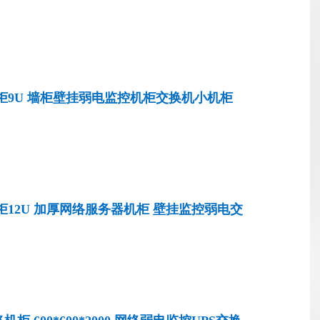
标准加厚网络服务器机柜CJG0654J
柜9U 墙柜壁挂弱电监控机柜交换机小机柜
标准加厚网络服务器机柜 CJG0954J
柜12U 加厚网络服务器机柜 壁挂监控弱电交
化玻璃门板 CJG1254J