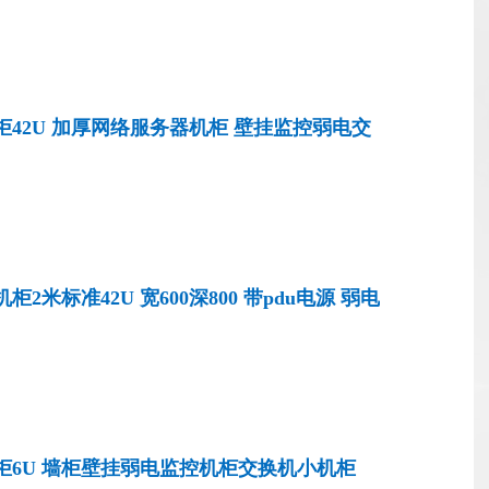
弧网孔门 CJG1866J
柜42U 加厚网络服务器机柜 壁挂监控弱电交
弧网孔门 黑色 CJG4266G
柜2米标准42U 宽600深800 带pdu电源 弱电
S交换机网络机柜 XC320608
柜6U 墙柜壁挂弱电监控机柜交换机小机柜