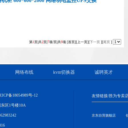
络机柜 600*600*2000 网络弱电监控UPS交换
柜 加厚1/1.2/2米 XC320606
第
1
页|共
2
页|
7
项/页|共
9
项 [首页][上一页][
下一页
][
尾页
]
网络布线
kvm切换器
诚聘英才
京ICP备18054989号-12
友情链接/胜为专卖
东区1号楼10A
2983242
京东自营旗舰店
16