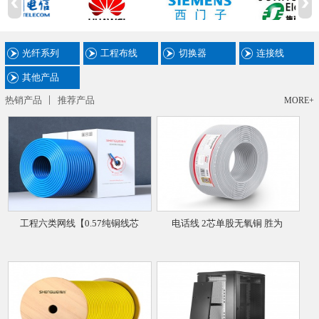
光纤系列
工程布线
切换器
连接线
其他产品
热销产品
推荐产品
MORE+
工程六类网线【0.57纯铜线芯
电话线 2芯单股无氧铜 胜为