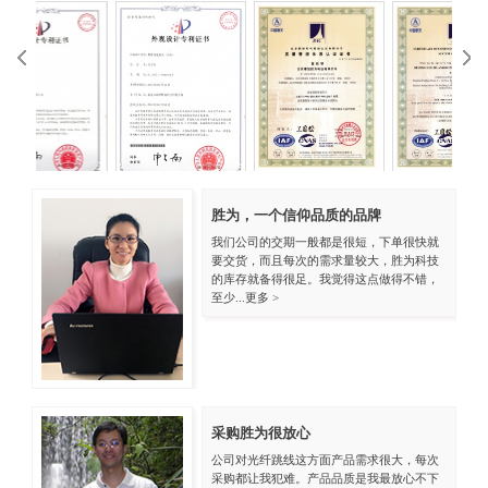
ISO9001中文
ISO9001英文
胜为，一个信仰品质的品牌
VGA外观专利
HD
我们公司的交期一般都是很短，下单很快就
要交货，而且每次的需求量较大，胜为科技
的库存就备得很足。我觉得这点做得不错，
至少...
更多 >
采购胜为很放心
公司对光纤跳线这方面产品需求很大，每次
采购都让我犯难。产品品质是我最放心不下