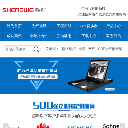
一个有信仰的品牌
光通信网络布线系统方案服务商
胜为首页
光纤通讯
工程布线
kvm切换器
产品中心
成功案例
创始人专栏
胜为动态
下载中心
联系胜为
关键词：
网络机柜
光缆
网线
ODF光纤配线架
感谢以下客户多年对胜为的大力支持