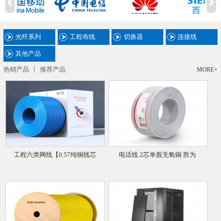
光纤系列
工程布线
切换器
连接线
其他产品
热销产品
推荐产品
MORE+
工程六类网线【0.57纯铜线芯
电话线 2芯单股无氧铜 胜为