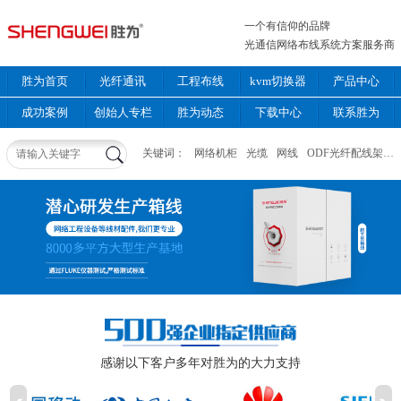
一个有信仰的品牌
光通信网络布线系统方案服务商
胜为首页
光纤通讯
工程布线
kvm切换器
产品中心
成功案例
创始人专栏
胜为动态
下载中心
联系胜为
关键词：
网络机柜
光缆
网线
ODF光纤配线架
感谢以下客户多年对胜为的大力支持