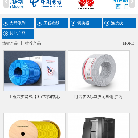
光纤系列
工程布线
切换器
连接线
其他产品
热销产品
推荐产品
MORE+
工程六类网线【0.57纯铜线芯
电话线 2芯单股无氧铜 胜为