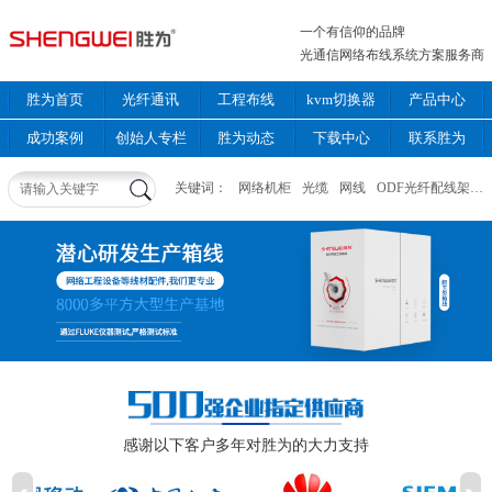
一个有信仰的品牌
光通信网络布线系统方案服务商
胜为首页
光纤通讯
工程布线
kvm切换器
产品中心
成功案例
创始人专栏
胜为动态
下载中心
联系胜为
关键词：
网络机柜
光缆
网线
ODF光纤配线架
感谢以下客户多年对胜为的大力支持