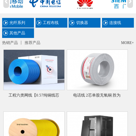
光纤系列
工程布线
切换器
连接线
其他产品
热销产品
推荐产品
MORE+
工程六类网线【0.57纯铜线芯
电话线 2芯单股无氧铜 胜为