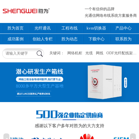
一个有信仰的品牌
光通信网络布线系统方案服务商
胜为首页
光纤通讯
工程布线
kvm切换器
产品中心
成功案例
创始人专栏
胜为动态
下载中心
联系胜为
关键词：
网络机柜
光缆
网线
ODF光纤配线架
感谢以下客户多年对胜为的大力支持